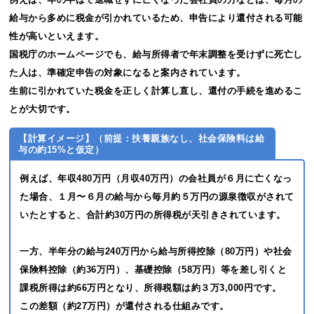
給与から多めに税金が引かれているため、申告により還付される可能
性が高いといえます。
国税庁のホームページでも、給与所得者で年末調整を受けずに死亡し
た人は、準確定申告の対象になると案内されています。
生前に引かれていた税金を正しく計算し直し、還付の手続を進めるこ
とが大切です。
【計算イメージ】（前提：扶養親族なし、社会保険料は給
与の約15%と仮定）
例えば、年収480万円（月収40万円）の会社員が６月に亡くなっ
た場合、１月〜６月の給与から毎月約５万円の源泉徴収がされて
いたとすると、合計約30万円の所得税が天引きされています。
一方、半年分の給与240万円から給与所得控除（80万円）や社会
保険料控除（約36万円）、基礎控除（58万円）等を差し引くと
課税所得は約66万円となり、所得税額は約３万3,000円です。
この差額（約27万円）が還付される仕組みです。