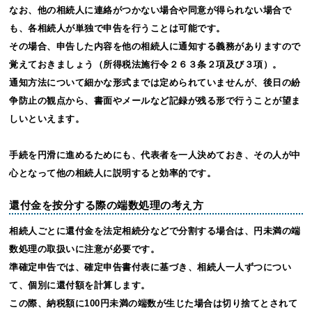
なお、他の相続人に連絡がつかない場合や同意が得られない場合で
も、各相続人が単独で申告を行うことは可能です。
その場合、申告した内容を他の相続人に通知する義務がありますので
覚えておきましょう（所得税法施行令２６３条２項及び３項）。
通知方法について細かな形式までは定められていませんが、後日の紛
争防止の観点から、書面やメールなど記録が残る形で行うことが望ま
しいといえます。
手続を円滑に進めるためにも、代表者を一人決めておき、その人が中
心となって他の相続人に説明すると効率的です。
還付金を按分する際の端数処理の考え方
相続人ごとに還付金を法定相続分などで分割する場合は、円未満の端
数処理の取扱いに注意が必要です。
準確定申告では、確定申告書付表に基づき、相続人一人ずつについ
て、個別に還付額を計算します。
この際、納税額に100円未満の端数が生じた場合は切り捨てとされて