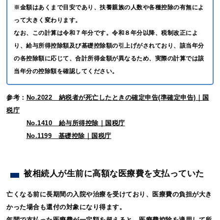
※金額はあくまで目安であり、扶養親族の人数や各種控除の有無によ
って大きく変わります。
なお、この計算は令和７年分です。令和８年分以降、税制改正によ
り、給与所得控除額及び基礎控除額の引上げがされており、該当年分
の各控除額に応じて、合計所得金額が異なるため、実際の計算では該
当年分の控除額を確認してください。
参考：
No.2022 納税者が死亡したときの確定申告(準確定申告)｜国
税庁
No.1410 給与所得控除｜国税庁
No.1199 基礎控除｜国税庁
被相続人が生前に高額な医療費を支払っていた
亡くなる前に長期間の入院や治療を受けており、医療費の負担が大き
かった場合も還付の対象になり得ます。
年間で支払った医療費が一定額を超えると、医療費控除を適用して所