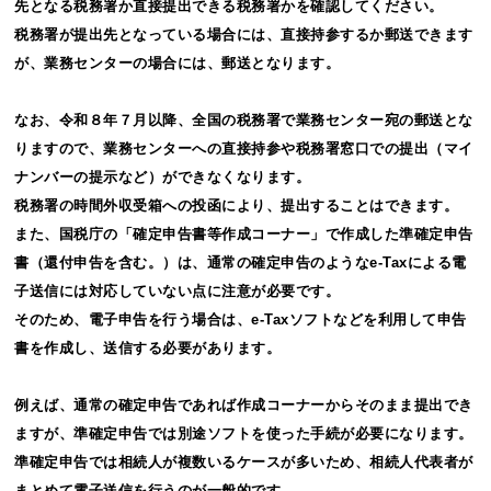
先となる税務署か直接提出できる税務署かを確認してください。
税務署が提出先となっている場合には、直接持参するか郵送できます
が、業務センターの場合には、郵送となります。
なお、令和８年７月以降、全国の税務署で業務センター宛の郵送とな
りますので、業務センターへの直接持参や税務署窓口での提出（マイ
ナンバーの提示など）ができなくなります。
税務署の時間外収受箱への投函により、提出することはできます。
また、国税庁の「確定申告書等作成コーナー」で作成した準確定申告
書（還付申告を含む。）は、通常の確定申告のようなe-Taxによる電
子送信には対応していない点に注意が必要です。
そのため、電子申告を行う場合は、e-Taxソフトなどを利用して申告
書を作成し、送信する必要があります。
例えば、通常の確定申告であれば作成コーナーからそのまま提出でき
ますが、準確定申告では別途ソフトを使った手続が必要になります。
準確定申告では相続人が複数いるケースが多いため、相続人代表者が
まとめて電子送信を行うのが一般的です。