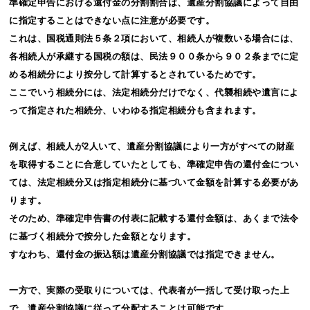
準確定申告における還付金の分割割合は、遺産分割協議によって自由
に指定することはできない点に注意が必要です。
これは、国税通則法５条２項において、相続人が複数いる場合には、
各相続人が承継する国税の額は、民法９００条から９０２条までに定
める相続分により按分して計算するとされているためです。
ここでいう相続分には、法定相続分だけでなく、代襲相続や遺言によ
って指定された相続分、いわゆる指定相続分も含まれます。
例えば、相続人が2人いて、遺産分割協議により一方がすべての財産
を取得することに合意していたとしても、準確定申告の還付金につい
ては、法定相続分又は指定相続分に基づいて金額を計算する必要があ
ります。
そのため、準確定申告書の付表に記載する還付金額は、あくまで法令
に基づく相続分で按分した金額となります。
すなわち、還付金の振込額は遺産分割協議では指定できません。
一方で、実際の受取りについては、代表者が一括して受け取った上
で、遺産分割協議に従って分配することは可能です。