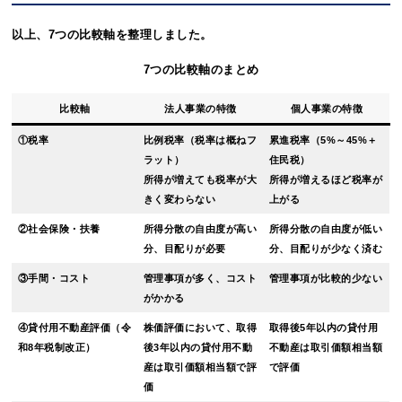
以上、7つの比較軸を整理しました。
7つの比較軸のまとめ
比較軸
法人事業の特徴
個人事業の特徴
①税率
比例税率（税率は概ねフ
累進税率（5%～45%＋
ラット）
住民税）
所得が増えても税率が大
所得が増えるほど税率が
きく変わらない
上がる
②社会保険・扶養
所得分散の自由度が高い
所得分散の自由度が低い
分、目配りが必要
分、目配りが少なく済む
③手間・コスト
管理事項が多く、コスト
管理事項が比較的少ない
がかかる
④貸付用不動産評価（令
株価評価において、取得
取得後5年以内の貸付用
和8年税制改正）
後3年以内の貸付用不動
不動産は取引価額相当額
産は取引価額相当額で評
で評価
価