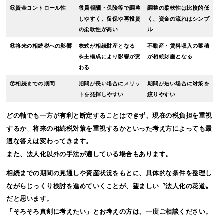
⑤資金コントロール性
役員報酬・保険等で調整
調整の柔軟性は比較的低
しやすく、留保や再投資
く、資金の流れはシンプ
の柔軟性が高い
ル
⑥将来の相続税への影響
株式が相続財産となる
不動産・賃料収入の蓄積
株主構成により影響が変
が相続財産となる
わる
⑦相続までの期間
期間が長い場合にメリッ
期間が短い場合に対策を
トを発揮しやすい
絞りやすい
どの軸でも一方が有利と断定することはできず、現在の税負担を重視
するか、将来の相続税対策を重視するかといった考え方によっても最
適な答えは変わってきます。
また、法人化以外の手法が適している場合もあります。
相続までの期間の見通しや資産状況をもとに、具体的な条件を整理し
ながらじっくり検討を進めていくことが、望ましい〝法人化の花道〟
だと思います。
「そろそろ真剣に考えたい」とお考えの方は、一度ご相談ください。