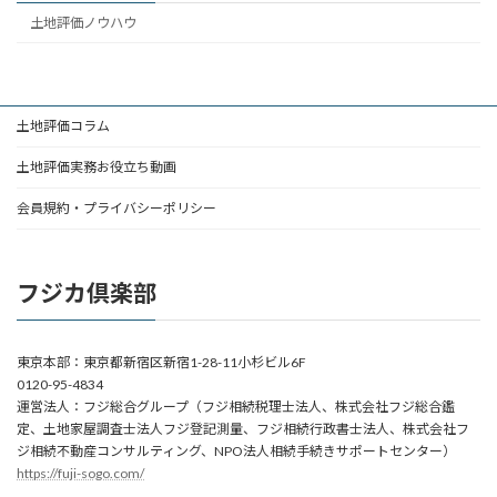
土地評価ノウハウ
土地評価コラム
土地評価実務お役立ち動画
会員規約・プライバシーポリシー
フジカ倶楽部
東京本部：
東京都新宿区新宿1-28-11小杉ビル6F
0120-95-4834
運営法人：フジ総合グループ（フジ相続税理士法人、株式会社フジ総合鑑
定、土地家屋調査士法人フジ登記測量、フジ相続行政書士法人、株式会社フ
ジ相続不動産コンサルティング、NPO法人相続手続きサポートセンター）
https://fuji-sogo.com/