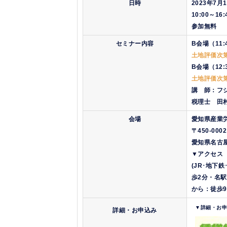
日時
2023年7月
10:00～1
参加無料
セミナー内容
B会場（11:
土地評価次
B会場（12:
土地評価次
講 師：フ
税理士 田
会場
愛知県産業
〒450-0002
愛知県名古屋
▼アクセス
(JR･地下
歩2分
・名駅
から：
徒歩
▼詳細・お
詳細・お申込み