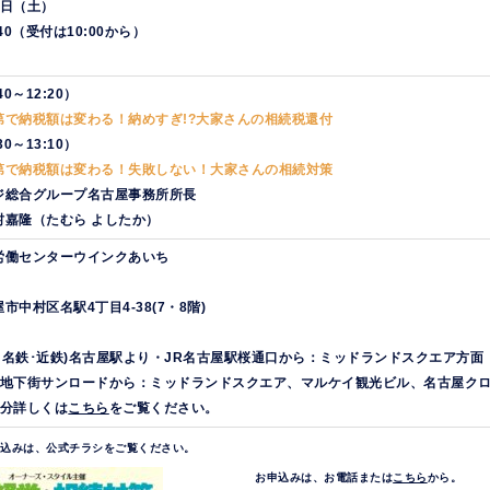
1日（土）
6:40（受付は10:00から）
40～12:20）
第で納税額は変わる！納めすぎ!?大家さんの相続税還付
30～13:10）
第で納税額は変わる！失敗しない！大家さんの相続対策
ジ総合グループ名古屋事務所所長
村嘉隆（たむら よしたか）
労働センターウインクあいち
市中村区名駅4丁目4-38(7・8階)
鉄･名鉄･近鉄)名古屋駅より・JR名古屋駅桜通口から：
ミッドランドスクエア方面
地下街サンロードから：
ミッドランドスクエア、マルケイ観光ビル、名古屋クロ
9分詳しくは
こちら
をご覧ください。
申込みは、公式チラシをご覧ください。
お申込みは、お電話または
こちら
から。