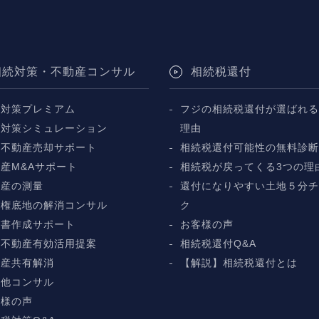
相続対策・不動産コンサル
相続税還付
続対策プレミアム
フジの相続税還付が選ばれる
続対策シミュレーション
理由
続不動産売却サポート
相続税還付可能性の無料診
産M&Aサポート
相続税が戻ってくる3つの理
動産の測量
還付になりやすい土地５分
地権底地の解消コンサル
ク
言書作成サポート
お客様の声
続不動産有効活用提案
相続税還付Q&A
動産共有解消
【解説】相続税還付とは
の他コンサル
客様の声