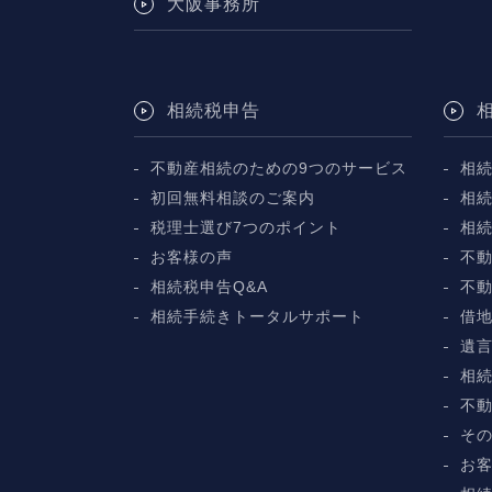
大阪事務所
相続税申告
不動産相続のための9つのサービス
相
初回無料相談のご案内
相
税理士選び7つのポイント
相
お客様の声
不動
相続税申告Q&A
不
相続手続きトータルサポート
借
遺
相
不
そ
お