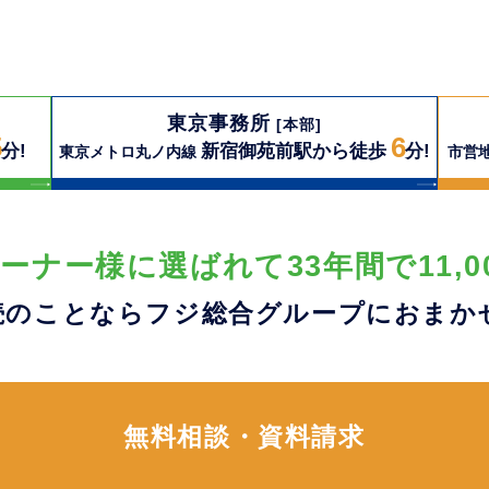
東京事務所
[本部]
5
6
分!
新宿御苑前駅から徒歩
分!
東京メトロ丸ノ内線
市営
ーナー様に選ばれて33年間で11,0
続のことならフジ総合グループに
おまか
無料相談・資料請求