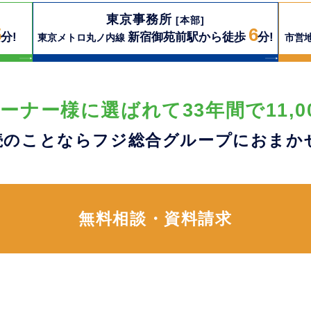
東京事務所
[本部]
5
6
分!
新宿御苑前駅から徒歩
分!
東京メトロ丸ノ内線
市営
ーナー様に選ばれて33年間で11,0
続のことならフジ総合グループに
おまか
無料相談・資料請求