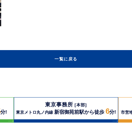
一覧に戻る
東京事務所
[本部]
5
6
分!
新宿御苑前駅から徒歩
分!
東京メトロ丸ノ内線
市営