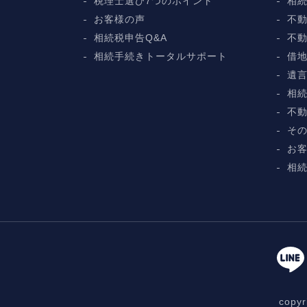
税理士選び7つのポイント
相
お客様の声
不動
相続税申告Q&A
不
相続手続きトータルサポート
借
遺
相
不
そ
お
相続
cop