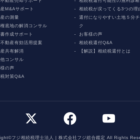
続不動産売却サポート
相続税還付可能性の無料診
産M&Aサポート
相続税が戻ってくる3つの理
動産の測量
還付になりやすい土地５分
地権底地の解消コンサル
ク
言書作成サポート
お客様の声
続不動産有効活用提案
相続税還付Q&A
動産共有解消
【解説】相続税還付とは
の他コンサル
客様の声
税対策Q&A
yright©フジ相続税理士法人
|
株式会社フジ総合鑑定 All Rights Rese