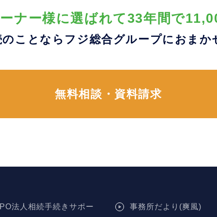
ーナー様に選ばれて33年間で11,0
続のことならフジ総合グループに
おまか
無料相談・資料請求
NPO法人相続手続きサポー
事務所だより(爽風)