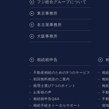
フジ総合グループについて
東京事務所
名古屋事務所
大阪事務所
相続税申告
不動産相続のための9つのサービス
相
初回無料相談のご案内
相
税理士選び7つのポイント
相
お客様の声
不動
相続税申告Q&A
不
相続手続きトータルサポート
借