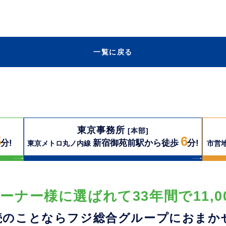
一覧に戻る
東京事務所
[本部]
5
6
分!
新宿御苑前駅から徒歩
分!
東京メトロ丸ノ内線
市営
ーナー様に選ばれて33年間で11,0
続のことならフジ総合グループに
おまか