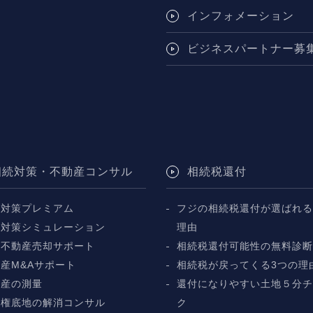
インフォメーション
ビジネスパートナー募
相続対策・不動産コンサル
相続税還付
続対策プレミアム
フジの相続税還付が選ばれる
続対策シミュレーション
理由
続不動産売却サポート
相続税還付可能性の無料診
産M&Aサポート
相続税が戻ってくる3つの理
動産の測量
還付になりやすい土地５分
地権底地の解消コンサル
ク