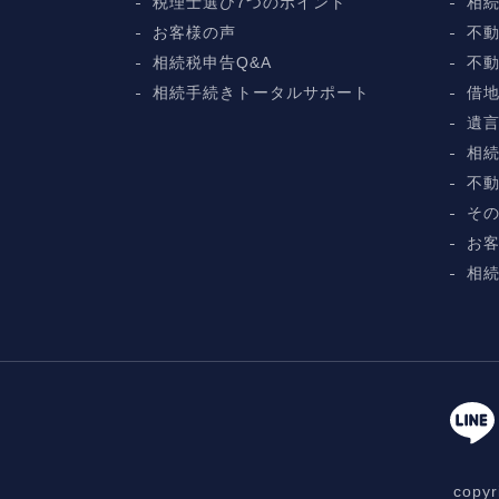
税理士選び7つのポイント
相
お客様の声
不動
相続税申告Q&A
不
相続手続きトータルサポート
借
遺
相
不
そ
お
相続
cop