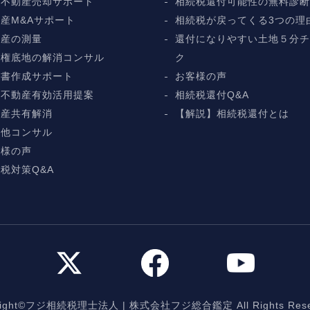
続不動産売却サポート
相続税還付可能性の無料診
産M&Aサポート
相続税が戻ってくる3つの理
動産の測量
還付になりやすい土地５分
地権底地の解消コンサル
ク
言書作成サポート
お客様の声
続不動産有効活用提案
相続税還付Q&A
動産共有解消
【解説】相続税還付とは
の他コンサル
客様の声
税対策Q&A
yright©フジ相続税理士法人
|
株式会社フジ総合鑑定 All Rights Rese