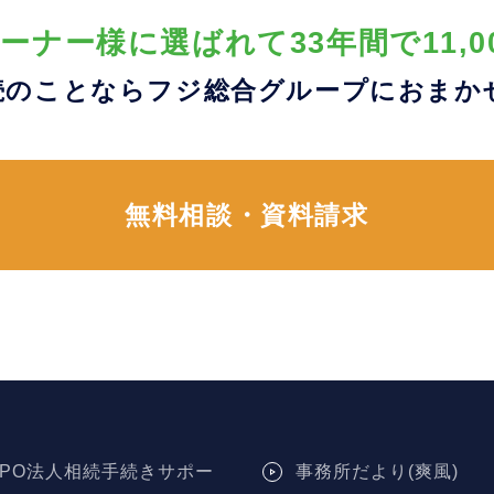
ーナー様に選ばれて33年間で11,0
続のことならフジ総合グループに
おまか
無料相談・資料請求
NPO法人相続手続きサポー
事務所だより(爽風)