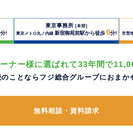
東京事務所
[本部]
5
6
分!
新宿御苑前駅から徒歩
分!
東京メトロ丸ノ内線
市営
ーナー様に選ばれて33年間で11,0
続のことならフジ総合グループに
おまか
無料相談・資料請求