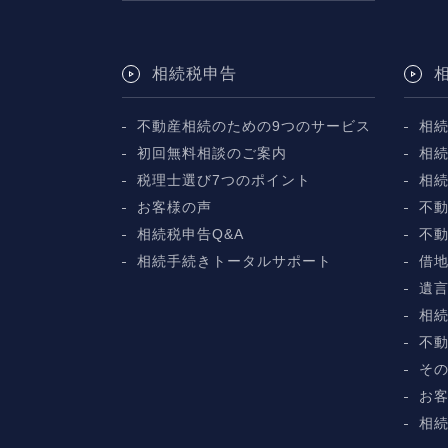
相続税申告
不動産相続のための9つのサービス
相
初回無料相談のご案内
相
税理士選び7つのポイント
相
お客様の声
不動
相続税申告Q&A
不
相続手続きトータルサポート
借
遺
相
不
そ
お
相続