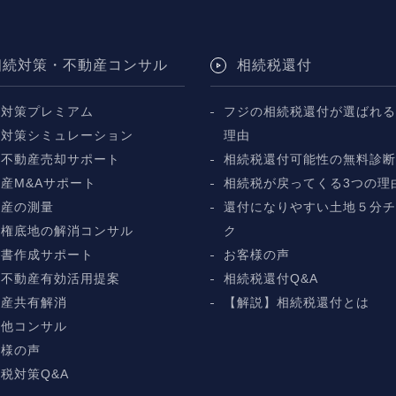
相続対策・不動産コンサル
相続税還付
続対策プレミアム
フジの相続税還付が選ばれる
続対策シミュレーション
理由
続不動産売却サポート
相続税還付可能性の無料診
産M&Aサポート
相続税が戻ってくる3つの理
動産の測量
還付になりやすい土地５分
地権底地の解消コンサル
ク
言書作成サポート
お客様の声
続不動産有効活用提案
相続税還付Q&A
動産共有解消
【解説】相続税還付とは
の他コンサル
客様の声
税対策Q&A