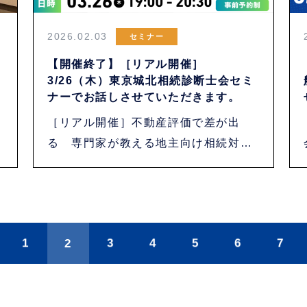
2026.02.03
セミナー
【開催終了】［リアル開催］
3/26（木）東京城北相続診断士会セミ
ナーでお話しさせていただきます。
催
［リアル開催］不動産評価で差が出
る 専門家が教える地主向け相続対策
の勘所 3/2・・・
1
2
3
4
5
6
7