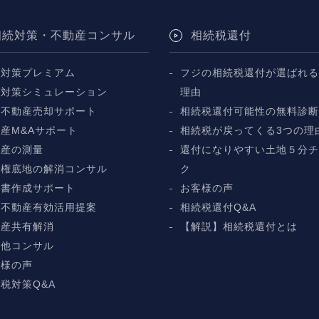
相続対策・不動産コンサル
相続税還付
続対策プレミアム
フジの相続税還付が選ばれる
続対策シミュレーション
理由
続不動産売却サポート
相続税還付可能性の無料診
産M&Aサポート
相続税が戻ってくる3つの理
動産の測量
還付になりやすい土地５分
地権底地の解消コンサル
ク
言書作成サポート
お客様の声
続不動産有効活用提案
相続税還付Q&A
動産共有解消
【解説】相続税還付とは
の他コンサル
客様の声
税対策Q&A