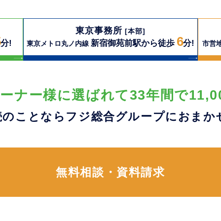
東京事務所
[本部]
5
6
分!
新宿御苑前駅から徒歩
分!
東京メトロ丸ノ内線
市営
ーナー様に選ばれて33年間で11,0
続のことならフジ総合グループに
おまか
無料相談・資料請求