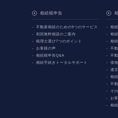
相続税申告
不動産相続のための9つのサービス
相
初回無料相談のご案内
相
税理士選び7つのポイント
相
お客様の声
不動
相続税申告Q&A
不
相続手続きトータルサポート
借
遺
相
不
そ
お
相続