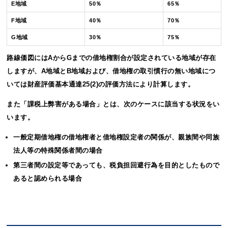
E地域
50％
65％
F地域
40％
70％
G地域
30％
75％
路線価図にはAからGまでの借地権割合が設定されている地域が存在
しますが、A地域とB地域および、借地権の取引慣行の無い地域につ
いては財産評価基本通達25(2)の評価方法により計算します。
また「課税上弊害がある場合」とは、次のケースに該当する状況をい
います。
一般定期借地権の借地権者と借地権設定者の関係が、親族間や同族
法人等の特殊関係者間の場合
第三者間の設定等であっても、税負担回避行為を目的としたもので
あると認められる場合