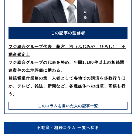
この記事の監修者
フジ総合グループ代表 藤宮 浩（ふじみや ひろし）｜不
動産鑑定士
フジ総合グループの代表を務め、年間1,100件以上の相続関
連案件の土地評価に携わる。
相続税還付業務の第一人者として各地での講演を多数行うほ
か、テレビ、雑誌、新聞など、各種媒体への出演、寄稿も行
う。
このコラムを書いた⼈の記事⼀覧
不動産・相続コラム 一覧へ戻る