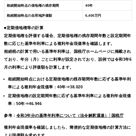
相続開始時点の借地権の残存期間
40年
相続開始時点の自用地評価額
6,400万円
■定期借地権等の計算
定期借地権を評価する場合、定期借地権の残存期間年数と設定期間年
数に応じた基準年利率による複利年金現価率を確認します。
相続税の計算で用いる基準年利率は、国税庁ホームページに掲載され
ており、年分（月）ごとに利率が設定されており、設例では令和3年6
月の利率により評価額を計算します。
相続開始時点における定期借地権の残存期間年数に応ずる基準年利
率による複利年金現価率：40年⇒38.020
定期借地権の設定期間年数に応ずる基準年利率による複利年金現価
率：50年⇒46.946
参考：
令和3年分の基準年利率について（法令解釈通達）│国税庁
複利年金現価率を確認しましたら、簡便的な定期借地権の計算方法に
より評価額を求めます。