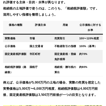
れ評価する主体・目的・水準が異なります。
相続税の土地評価で使うのは、このうち、「相続税評価額」です。
混同しやすい指標を整理しましょう。
価格の種類
評価主体
用途
公示価格に対する
水準
実勢価格
市場
売買取引
100〜120%程度
公示価格
国土交通省
不動産取引の指標
100%（基準）
固定資産税評価額
市区町村
固定資産税・登録
約70%
免許税等
相続税評価額（路
国税庁
相続税・贈与税の
約80%
線価）
算出
例えば、公示価格が5,000万円の土地の場合、実際の売買を想定した
実勢価格は5,000万〜6,000万円程度、相続税評価額は4,000万円前
後、固定資産税評価額は3,500万円前後が一つの目安となります。