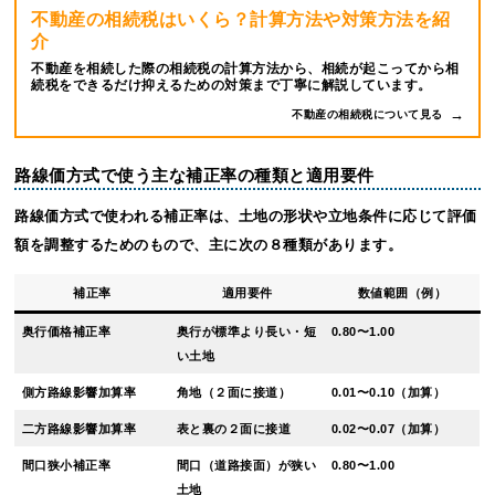
不動産の相続税はいくら？計算方法や対策方法を紹
介
不動産を相続した際の相続税の計算方法から、相続が起こってから相
続税をできるだけ抑えるための対策まで丁寧に解説しています。
不動産の相続税について見る
路線価方式で使う主な補正率の種類と適用要件
路線価方式で使われる補正率は、土地の形状や立地条件に応じて評価
額を調整するためのもので、主に次の８種類があります。
補正率
適用要件
数値範囲（例）
奥行価格補正率
奥行が標準より長い・短
0.80〜1.00
い土地
側方路線影響加算率
角地（２面に接道）
0.01〜0.10（加算）
二方路線影響加算率
表と裏の２面に接道
0.02〜0.07（加算）
間口狭小補正率
間口（道路接面）が狭い
0.80〜1.00
土地