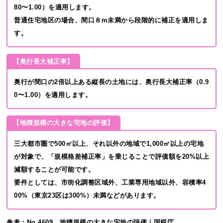
80〜1.00）を適用します。
普通住宅地区の場合、間口８m未満から段階的に補正を適用しま
す。
【奥行長大補正率】
奥行が間口の2倍以上ある縦長の土地には、奥行長大補正率（0.9
0〜1.00）を適用します。
【地積規模の大きな宅地の評価】
三大都市圏で500㎡以上、それ以外の地域で1,000㎡以上の宅地
が対象で、「規模格差補正率」を乗じることで評価額を20%以上
減額することが可能です。
要件としては、市街化調整区域外、工業専用地域以外、容積率4
00%（東京23区は300%）未満などがあります。
参考：
No.4609 地積規模の大きな宅地の評価｜国税庁