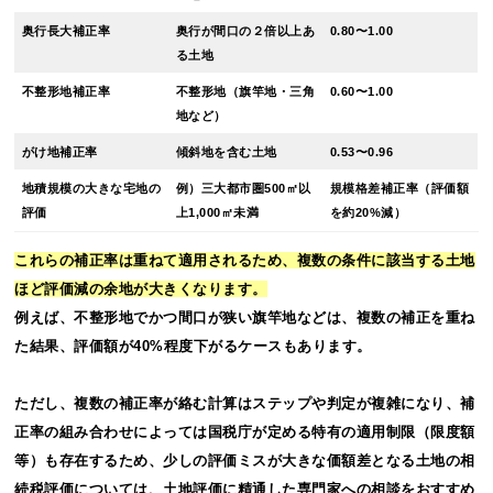
奥行長大補正率
奥行が間口の２倍以上あ
0.80〜1.00
る土地
不整形地補正率
不整形地（旗竿地・三角
0.60〜1.00
地など）
がけ地補正率
傾斜地を含む土地
0.53〜0.96
地積規模の大きな宅地の
例）三大都市圏500㎡以
規模格差補正率（評価額
評価
上1,000㎡未満
を約20%減）
これらの補正率は重ねて適用されるため、複数の条件に該当する土地
ほど評価減の余地が大きくなります。
例えば、不整形地でかつ間口が狭い旗竿地などは、複数の補正を重ね
た結果、評価額が40%程度下がるケースもあります。
ただし、複数の補正率が絡む計算はステップや判定が複雑になり、補
正率の組み合わせによっては国税庁が定める特有の適用制限（限度額
等）も存在するため、少しの評価ミスが大きな価額差となる土地の相
続税評価については、土地評価に精通した専門家への相談をおすすめ