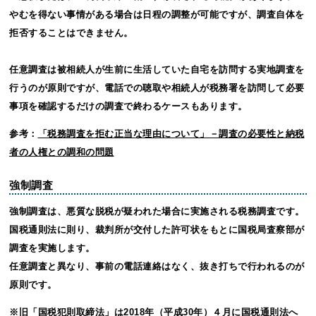
やむを得ない事情がある場合は日程の調整が可能ですが、調査自体を
拒否することはできません。
任意調査は被相続人が生前に生活していた自宅を訪問する実地調査を
行うのが原則ですが、電話での聴取や相続人が税務署を訪問して必要
事項を確認するだけの調査で終わるケースもあります。
参考：
「税務調査を拒む正当な理由について」－調査の必要性と納税
者の人権との調和の問題
強制調査
強制調査は、悪質な脱税が疑われた場合に実施される税務調査です。
国税通則法に則り、裁判所が交付した許可状をもとに国税局査察部が
調査を実施します。
任意調査と異なり、事前の電話連絡はなく、抜き打ちで行われるのが
原則です。
※旧「国税犯則取締法」は2018年（平成30年）４月に国税通則法へ