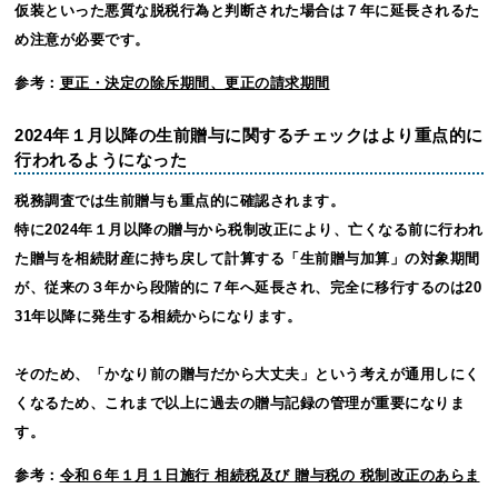
仮装といった悪質な脱税行為と判断された場合は７年に延長されるた
め注意が必要です。
参考：
更正・決定の除斥期間、更正の請求期間
2024年１月以降の生前贈与に関するチェックはより重点的に
行われるようになった
税務調査では生前贈与も重点的に確認されます。
特に2024年１月以降の贈与から税制改正により、亡くなる前に行われ
た贈与を相続財産に持ち戻して計算する「生前贈与加算」の対象期間
が、従来の３年から段階的に７年へ延長され、完全に移行するのは20
31年以降に発生する相続からになります。
そのため、「かなり前の贈与だから大丈夫」という考えが通用しにく
くなるため、これまで以上に過去の贈与記録の管理が重要になりま
す。
参考：
令和６年１月１日施行 相続税及び 贈与税の 税制改正のあらま