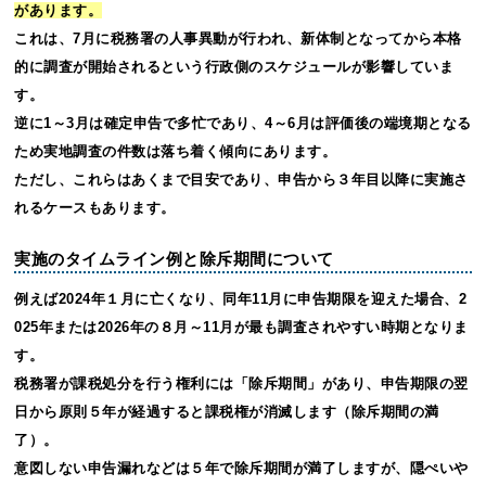
があります。
これは、7月に税務署の人事異動が行われ、新体制となってから本格
的に調査が開始されるという行政側のスケジュールが影響していま
す。
逆に1～3月は確定申告で多忙であり、4～6月は評価後の端境期となる
ため実地調査の件数は落ち着く傾向にあります。
ただし、これらはあくまで目安であり、申告から３年目以降に実施さ
れるケースもあります。
実施のタイムライン例と除斥期間について
例えば2024年１月に亡くなり、同年11月に申告期限を迎えた場合、2
025年または2026年の８月～11月が最も調査されやすい時期となりま
す。
税務署が課税処分を行う権利には「除斥期間」があり、申告期限の翌
日から原則５年が経過すると課税権が消滅します（除斥期間の満
了）。
意図しない申告漏れなどは５年で除斥期間が満了しますが、隠ぺいや